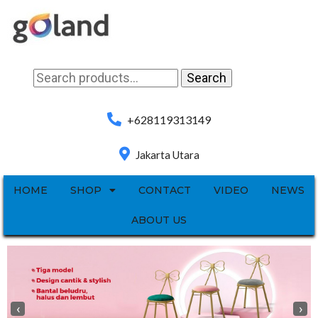
Search
Search
for:
+628119313149
Jakarta Utara
HOME
SHOP
CONTACT
VIDEO
NEWS
ABOUT US
‹
›